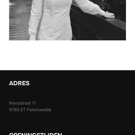
ADRES
Novastraat 11
9765 ET Paterswolde