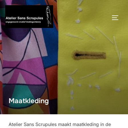
Ga
naar
TOGGL
de
inhoud
Maatkleding
Atelier Sans Scrupules maakt maatkleding in de