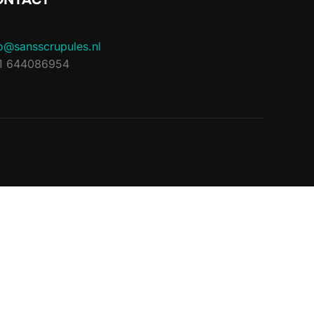
o@sansscrupules.nl
1 644086954