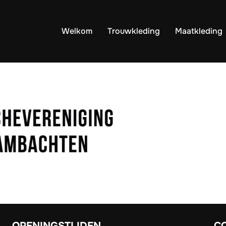
Welkom
Trouwkleding
Maatkleding
6D9-BF96-EBBE3CF8
OPENINGSTIJDEN
C