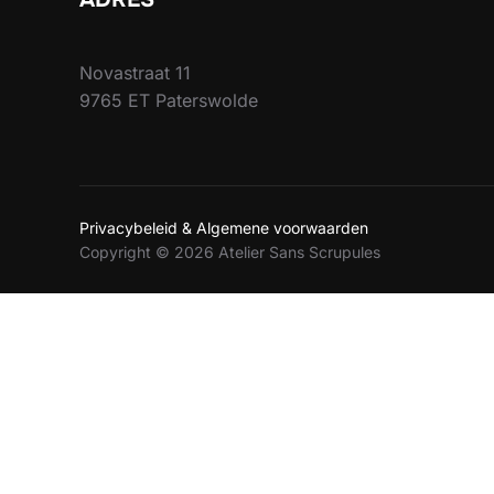
Novastraat 11
9765 ET Paterswolde
Privacybeleid & Algemene voorwaarden
Copyright © 2026 Atelier Sans Scrupules