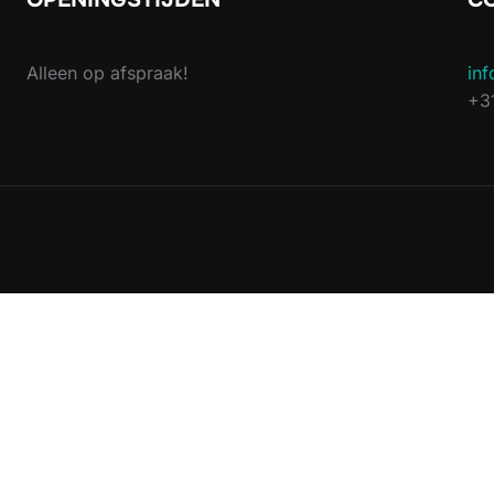
Alleen op afspraak!
inf
+3