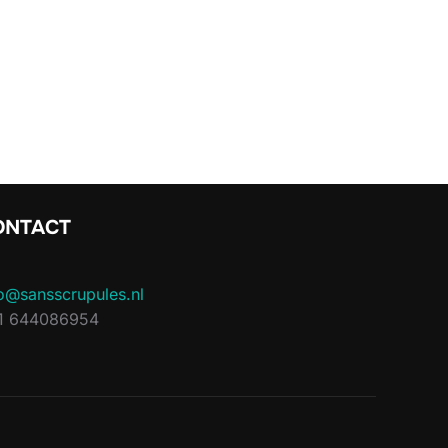
ONTACT
o@sansscrupules.nl
1 644086954