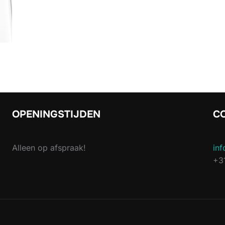
OPENINGSTIJDEN
C
Alleen op afspraak!
inf
+3